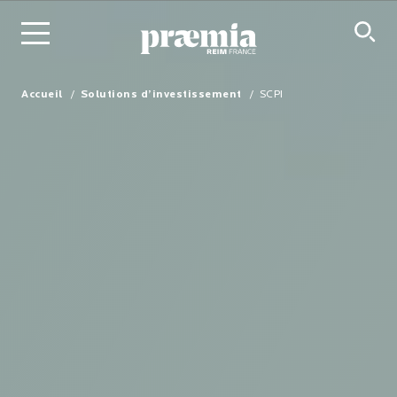
Saut au contenu principal
Accueil
Solutions d’investissement
SCPI