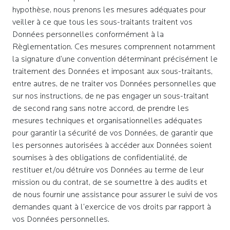
hypothèse, nous prenons les mesures adéquates pour
Ferm
Ferm
Ferm
veiller à ce que tous les sous-traitants traitent vos
Inscrivez-vous à la newsletter des
Télécharger une étude
Inscrivez-vous à la newsletter
Données personnelles conformément à la
études
Règlementation. Ces mesures comprennent notamment
Merci de bien vouloir remplir le formulaire ci-dessous.
la signature d’une convention déterminant précisément le
Merci de bien vouloir remplir le formulaire ci-dessous.
Merci de bien vouloir remplir le formulaire ci-dessous.
traitement des Données et imposant aux sous-traitants,
*
Nom
*
Nom
entre autres, de ne traiter vos Données personnelles que
*
Nom
sur nos instructions, de ne pas engager un sous-traitant
de second rang sans notre accord, de prendre les
Prénom
mesures techniques et organisationnelles adéquates
Prénom
Prénom
pour garantir la sécurité de vos Données, de garantir que
les personnes autorisées à accéder aux Données soient
Société
soumises à des obligations de confidentialité, de
Société
Société
restituer et/ou détruire vos Données au terme de leur
mission ou du contrat, de se soumettre à des audits et
Fonction
de nous fournir une assistance pour assurer le suivi de vos
Fonction
Fonction
demandes quant à l’exercice de vos droits par rapport à
vos Données personnelles.
*
Email