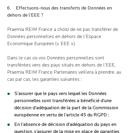
Fermer 
*
Email
*
Email
Information
6. Effectuons-nous des transferts de Données en
dehors de l’EEE ?
Téléphone
Pour votre confort de navigation, nous vous
Téléphone
Téléphone
Praemia REIM France a choisi de ne pas transférer de
invitons à
Données personnelles en dehors de l’Espace
utiliser les navigateurs Chrome
et Firefox
Economique Européen (« EEE »).
* J’accepte que mes données personnelles saisies
* J’accepte que mes données personnelles saisies
dans ce formulaire soient utilisées par Praemia
* J’accepte que mes données personnelles saisies
dans ce formulaire soient utilisées par Praemia
Dans le cas où vos Données personnelles sont
REIM France pour adapter la réalisation de ses
dans ce formulaire soient utilisées par Praemia
REIM France pour m’envoyer une newsletter.
transférées vers des pays situés en dehors de l’EEE,
études thématiques sur l’immobilier.
REIM France pour m’envoyer une newsletter des
OK
Praemia REIM France Partenaires veillera à prendre, au
études immobilières.
cas par cas, les garanties suivantes :
* Champs obligatoires
* Champs obligatoires
* Champs obligatoires
S’assurer que le pays vers lequel les Données
Praemia REIM France utilise vos données personnelles
Praemia REIM France utilise vos données personnelles
personnelles sont transférées a bénéficié d’une
pour la gestion de sa newsletter et pour des actions de
pour la personnalisation du contenu de ses études
Praemia REIM France utilise vos données personnelles
décision d’adéquation de la part de la Commission
marketing. Pour exercer vos droits sur vos données
thématiques et pour l’analyse de son lectorat. Pour
pour la gestion de sa newsletter des études immobilières.
européenne en vertu de l’article 45 du RGPD ;
personnelles et pour toute information complémentaire,
exercer vos droits sur vos données personnelles et pour
Pour exercer vos droits sur vos données personnelles et
vous pouvez nous contacter par email à
En l’absence de décision d’adéquation du pays en
toute information complémentaire, vous pouvez nous
pour toute information complémentaire, vous pouvez
dpo@praemiareim.com. Pour plus d'informations, vous
question, s’assurer de la mise en place de garanties