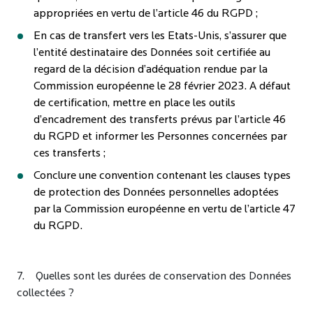
contacter par email à dpo@praemiareim.com. Pour plus
nous contacter par email à dpo@praemiareim.com. Pour
pouvez consulter
notre politique de données
appropriées en vertu de l’article 46 du RGPD ;
d'informations, vous pouvez consulter
notre politique
plus d'informations, vous pouvez consulter
notre
personnelles.
En cas de transfert vers les Etats-Unis, s’assurer que
de données personnelles.
politique de données personnelles.
l’entité destinataire des Données soit certifiée au
regard de la décision d’adéquation rendue par la
Commission européenne le 28 février 2023. A défaut
de certification, mettre en place les outils
d’encadrement des transferts prévus par l’article 46
du RGPD et informer les Personnes concernées par
ENVOYER
ENVOYER
ENVOYER
ces transferts ;
Conclure une convention contenant les clauses types
de protection des Données personnelles adoptées
par la Commission européenne en vertu de l’article 47
du RGPD.
7. Quelles sont les durées de conservation des Données
collectées ?