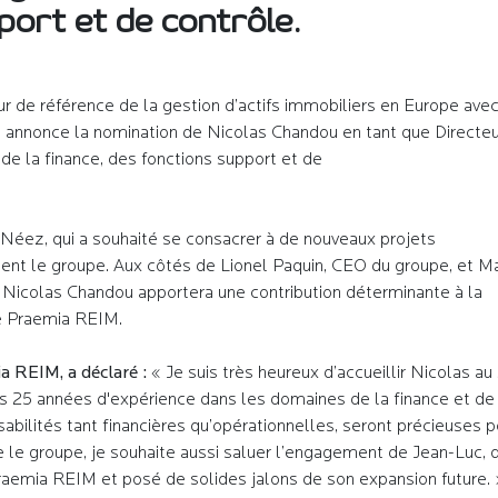
port et de contrôle.
eur de référence de la gestion d’actifs immobiliers en Europe ave
on, annonce la nomination de Nicolas Chandou en tant que Directe
e la finance, des fonctions support et de
éez, qui a souhaité se consacrer à de nouveaux projets
ment le groupe. Aux côtés de Lionel Paquin, CEO du groupe, et M
ise, Nicolas Chandou apportera une contribution déterminante à la
e Praemia REIM.
a REIM, a déclaré :
« Je suis très heureux d’accueillir Nicolas au
es 25 années d'expérience dans les domaines de la finance et de 
sabilités tant financières qu’opérationnelles, seront précieuses p
le groupe, je souhaite aussi saluer l’engagement de Jean-Luc, q
mia REIM et posé de solides jalons de son expansion future. 