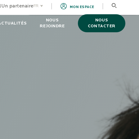
l
Un partenaire
FR
MON ESPACE
EN
NOUS
NOUS
ACTUALITÉS
REJOINDRE
CONTACTER