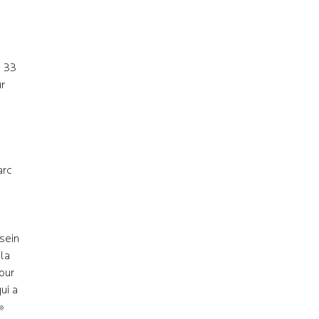
c 33
ur
arc
 sein
la
our
ui a
»