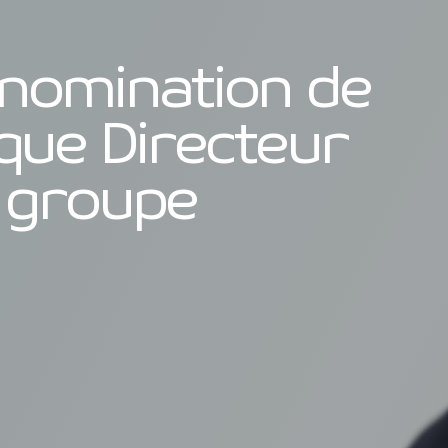
s
nomination de
que Directeur
 groupe
Fermer la modale