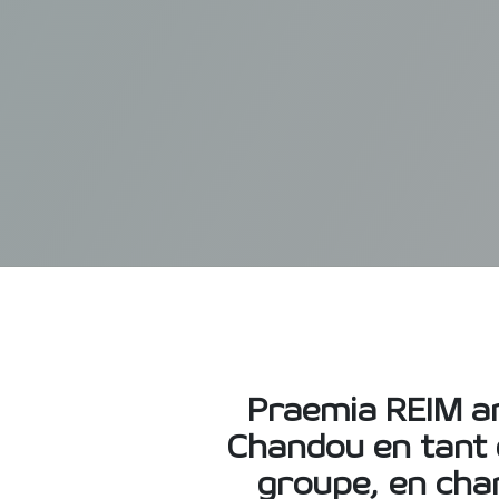
Praemia REIM an
Chandou en tant 
groupe, en char